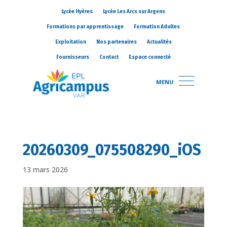
Lycée Hyères
Lycée Les Arcs sur Argens
Formations par apprentissage
Formation Adultes
Exploitation
Nos partenaires
Actualités
Fournisseurs
Contact
Espace connecté
MENU
20260309_075508290_iOS
13 mars 2026