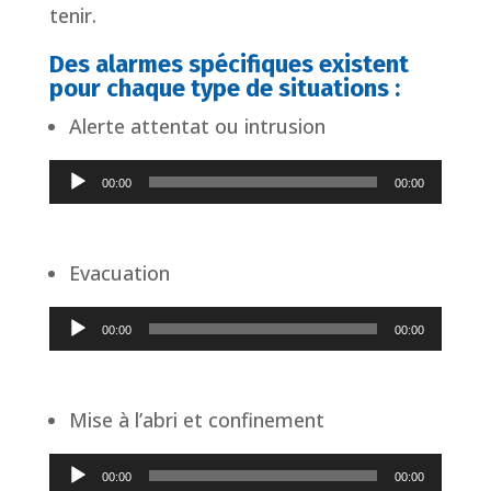
tenir.
Des alarmes spécifiques existent
pour chaque type de situations :
Alerte attentat ou intrusion
Lecteur
00:00
00:00
audio
Evacuation
Lecteur
00:00
00:00
audio
Mise à l’abri et confinement
Lecteur
00:00
00:00