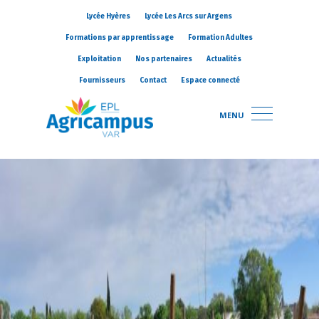
Lycée Hyères
Lycée Les Arcs sur Argens
Formations par apprentissage
Formation Adultes
Exploitation
Nos partenaires
Actualités
Fournisseurs
Contact
Espace connecté
MENU