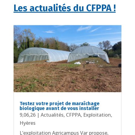
Les actualités du CFPPA !
Testez votre projet de maraîchage
biologique avant de vous installer
9,06,26
|
Actualités
,
CFPPA
,
Exploitation
,
Hyères
L’exploitation Agricampus Var propose,