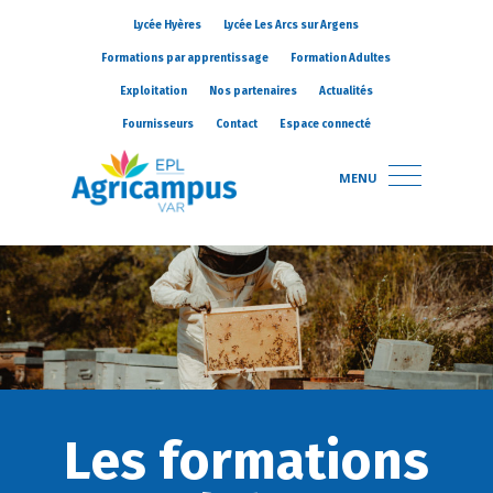
Lycée Hyères
Lycée Les Arcs sur Argens
Formations par apprentissage
Formation Adultes
Exploitation
Nos partenaires
Actualités
Fournisseurs
Contact
Espace connecté
MENU
Les formations