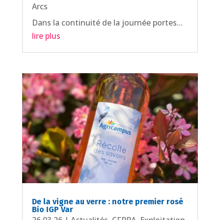
Arcs
Dans la continuité de la journée portes...
lire plus
De la vigne au verre : notre premier rosé
Bio IGP Var
26,03,26
|
Actualités
,
CFPPA
,
Exploitation
,