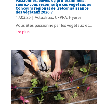
Passionnés, élèves ou professionnels :
saurez-vous reconnaître ces végétaux au
Concours régional de (re)connaissance
des végétaux 2026 ?
17,03,26
|
Actualités
,
CFPPA
,
Hyères
Vous êtes passionné par les végétaux et...
lire plus