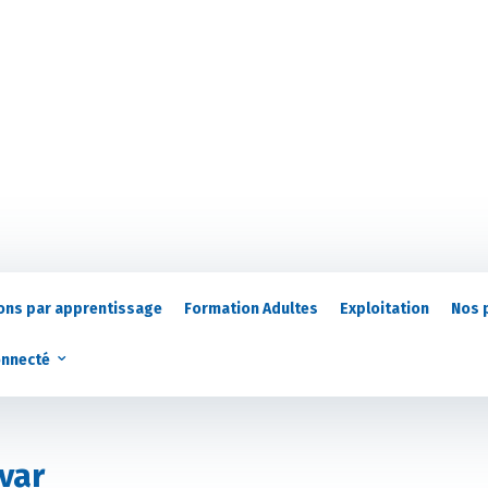
ons par apprentissage
Formation Adultes
Exploitation
Nos 
onnecté
var