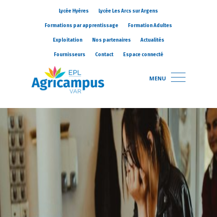
Lycée Hyères
Lycée Les Arcs sur Argens
Formations par apprentissage
Formation Adultes
Exploitation
Nos partenaires
Actualités
Fournisseurs
Contact
Espace connecté
MENU