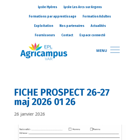
Lycée Hyères
Lycée Les Arcs sur Argens
Formations par apprentissage
Formation Adultes
Exploitation
Nos partenaires
Actualités
Fournisseurs
Contact
Espace connecté
MENU
FICHE PROSPECT 26-27
maj 2026 01 26
26 janvier 2026