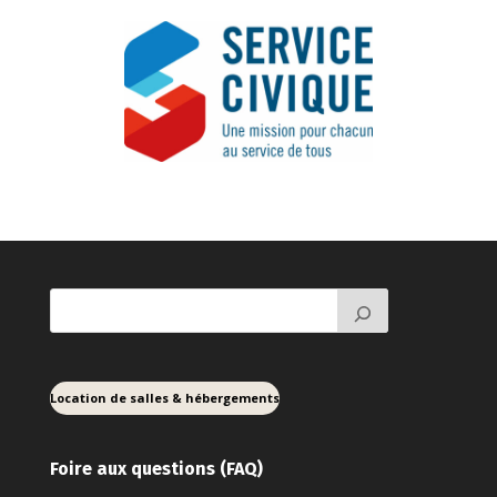
Location de salles & hébergements
Foire aux ques
tions (FAQ)