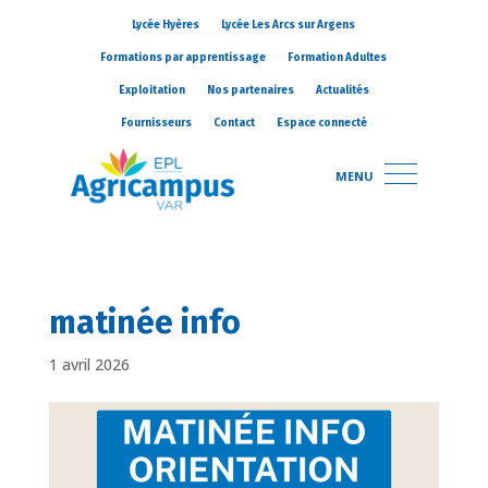
Lycée Hyères
Lycée Les Arcs sur Argens
Formations par apprentissage
Formation Adultes
Exploitation
Nos partenaires
Actualités
Fournisseurs
Contact
Espace connecté
MENU
matinée info
1 avril 2026