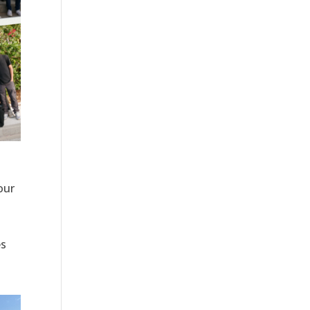
our
es