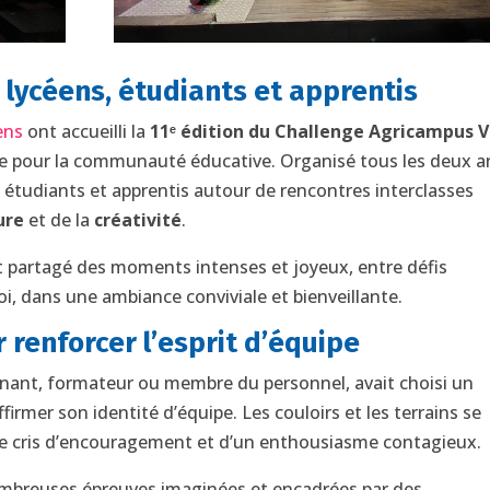
 lycéens, étudiants et apprentis
ens
ont accueilli la
11ᵉ édition du Challenge Agricampus V
e pour la communauté éducative. Organisé tous les deux a
 étudiants et apprentis autour de rencontres interclasses
ure
et de la
créativité
.
nt partagé des moments intenses et joyeux, entre défis
oi, dans une ambiance conviviale et bienveillante.
 renforcer l’esprit d’équipe
ant, formateur ou membre du personnel, avait choisi un
rmer son identité d’équipe. Les couloirs et les terrains se
 de cris d’encouragement et d’un enthousiasme contagieux.
nombreuses épreuves imaginées et encadrées par des