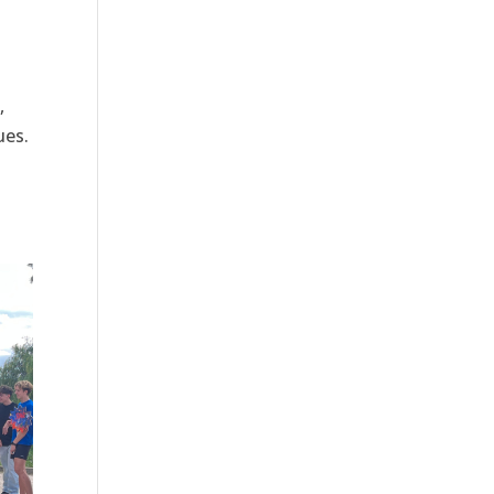
,
ues.