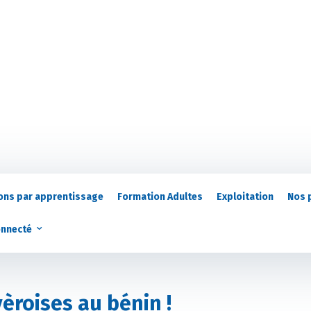
ons par apprentissage
Formation Adultes
Exploitation
Nos 
onnecté
èroises au bénin !