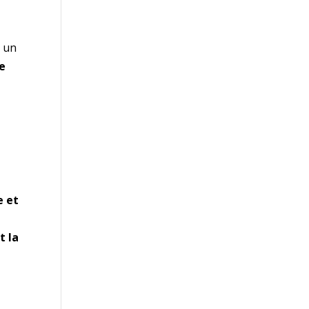
, un
de
e et
t la