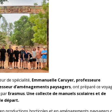
eur de spécialité,
Emmanuelle Caruyer, professeure
fesseur d’aménagements paysagers
, ont préparé ce voya
e par
Erasmus
.
Une collecte de manuels scolaires et de
le départ.
its en productions horticoles et en aménagements paysagers 