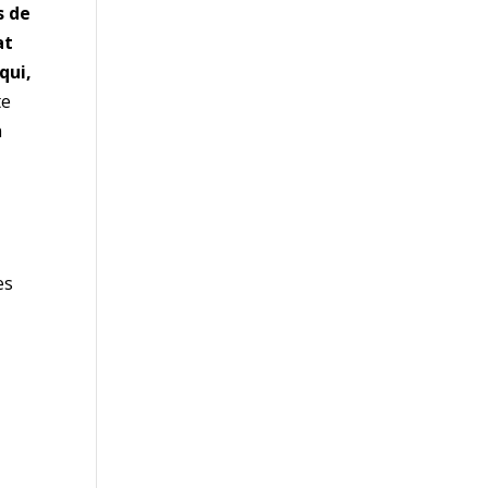
s de
at
qui,
te
à
es