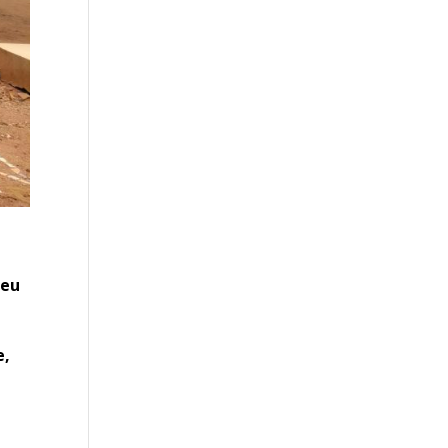
ieu
e,