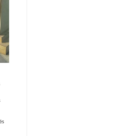
s
s
és