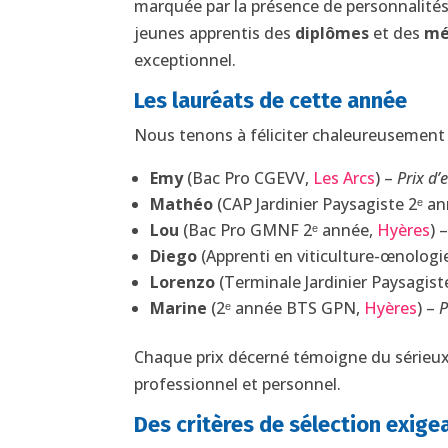
marquée par la présence de personnalité
jeunes apprentis des
diplômes
et des
mé
exceptionnel.
Les lauréats de cette année
Nous tenons à féliciter chaleureusement no
Emy
(Bac Pro CGEVV,
Les Arcs
) –
Prix d
Mathéo
(CAP Jardinier Paysagiste 2ᵉ a
Lou
(Bac Pro GMNF 2ᵉ année,
Hyères
) 
Diego
(Apprenti en viticulture-œnologi
Lorenzo
(Terminale Jardinier Paysagist
Marine
(2ᵉ année BTS GPN,
Hyères
) –
P
Chaque prix décerné témoigne du sérieux
professionnel et personnel.
Des critères de sélection exige