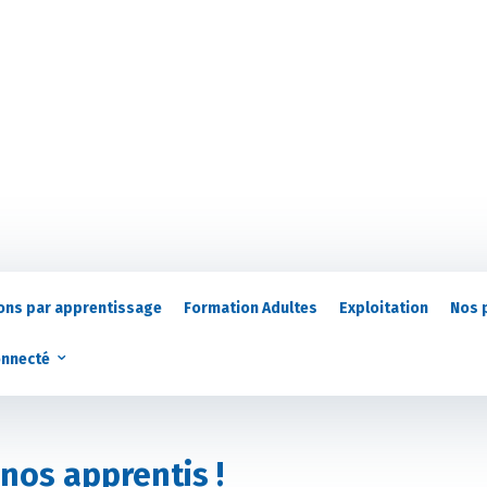
ons par apprentissage
Formation Adultes
Exploitation
Nos 
onnecté
 nos apprentis !