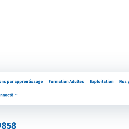
ons par apprentissage
Formation Adultes
Exploitation
Nos 
onnecté
9858