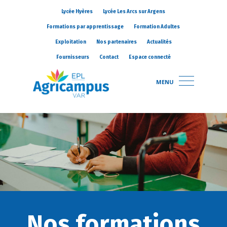
Lycée Hyères
Lycée Les Arcs sur Argens
Formations par apprentissage
Formation Adultes
Exploitation
Nos partenaires
Actualités
Fournisseurs
Contact
Espace connecté
MENU
Nos formations