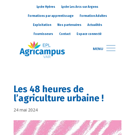
Lycée Hyères
Lycée Les Arcs sur Argens
Formations par apprentissage
Formation Adultes
Exploitation
Nos partenaires
Actualités
Fournisseurs
Contact
Espace connecté
MENU
Les 48 heures de
l’agriculture urbaine !
24 mai 2024