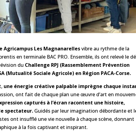
ée Agricampus Les Magnanarelle
s
vibre au rythme de la
prentis en terminale BAC PRO. Ensemble, ils ont relevé le dé
révision du
Challenge RPJ (Rassemblement Prévention
A (Mutualité Sociale Agricole)
en Région PACA-Corse.
t,
une énergie créative palpable imprègne chaque insta
assion, ont fait de chaque plan une œuvre d’art en mouvem
pression capturés à l’écran racontent une histoire,
e spectateur.
Guidés par leur imagination débordante et l
stes ont insufflé une vie nouvelle à chaque scène, donnant
ique à la fois captivant et inspirant.