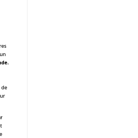
res
 un
nde.
 de
our
ur
nt
e