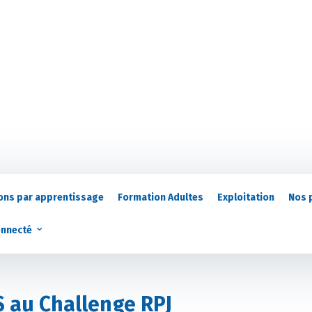
ons par apprentissage
Formation Adultes
Exploitation
Nos 
onnecté
S au Challenge RPJ