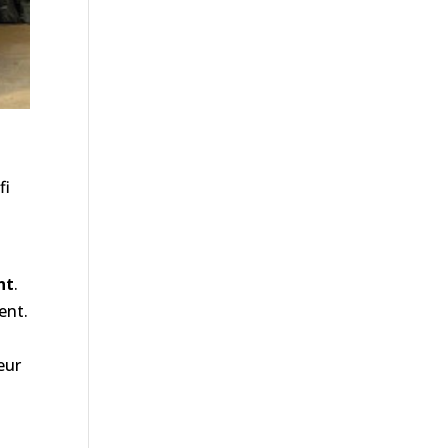
fi
nt
.
ent.
eur