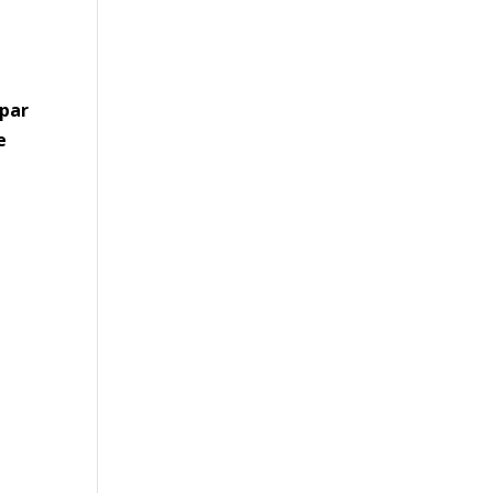
 par
e