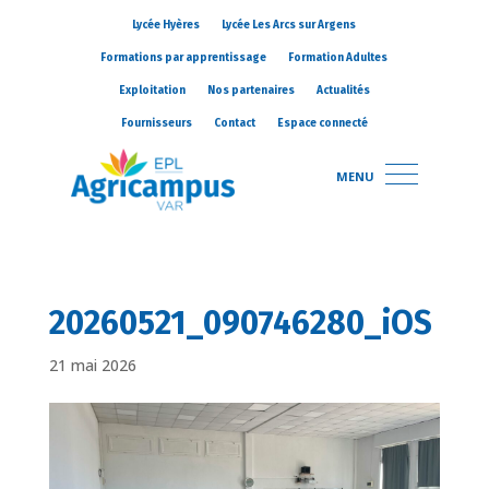
Lycée Hyères
Lycée Les Arcs sur Argens
Formations par apprentissage
Formation Adultes
Exploitation
Nos partenaires
Actualités
Fournisseurs
Contact
Espace connecté
MENU
20260521_090746280_iOS
21 mai 2026