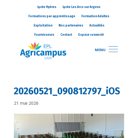
Lycée Hyères
Lycée Les Arcs sur Argens
Formations par apprentissage
Formation Adultes
Exploitation
Nos partenaires
Actualités
Fournisseurs
Contact
Espace connecté
MENU
20260521_090812797_iOS
21 mai 2026