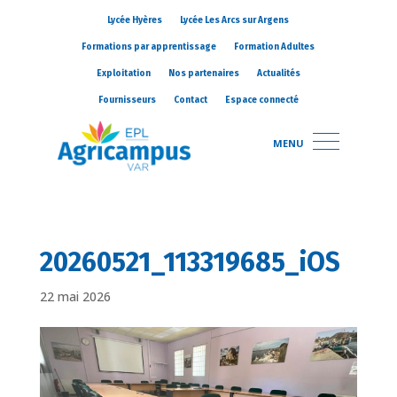
Lycée Hyères
Lycée Les Arcs sur Argens
Formations par apprentissage
Formation Adultes
Exploitation
Nos partenaires
Actualités
Fournisseurs
Contact
Espace connecté
MENU
20260521_113319685_iOS
22 mai 2026