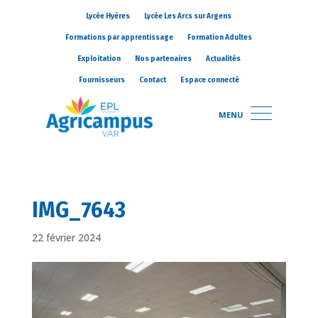
Lycée Hyères
Lycée Les Arcs sur Argens
Formations par apprentissage
Formation Adultes
Exploitation
Nos partenaires
Actualités
Fournisseurs
Contact
Espace connecté
MENU
IMG_7643
22 février 2024