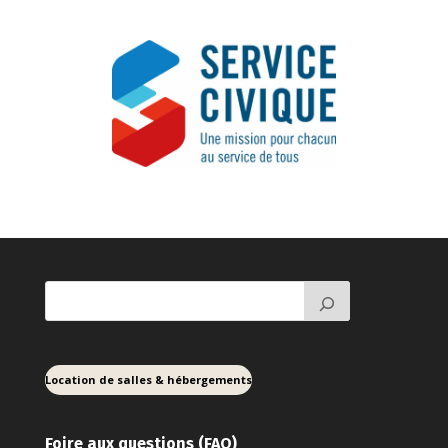
Location de salles & hébergements
Foire aux ques
tions (FAQ)