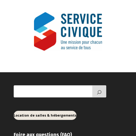
Location de salles & hébergements
Foire aux ques
tions (FAQ)