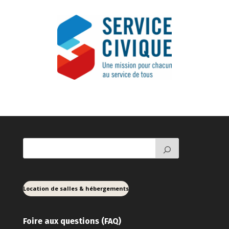
Location de salles & hébergements
Foire aux ques
tions (FAQ)