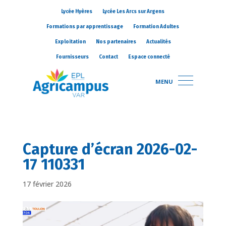
Lycée Hyères
Lycée Les Arcs sur Argens
Formations par apprentissage
Formation Adultes
Exploitation
Nos partenaires
Actualités
Fournisseurs
Contact
Espace connecté
MENU
Capture d’écran 2026-02-
17 110331
17 février 2026