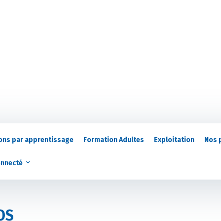
ons par apprentissage
Formation Adultes
Exploitation
Nos 
onnecté
OS