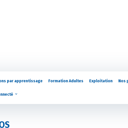
ons par apprentissage
Formation Adultes
Exploitation
Nos 
onnecté
iOS