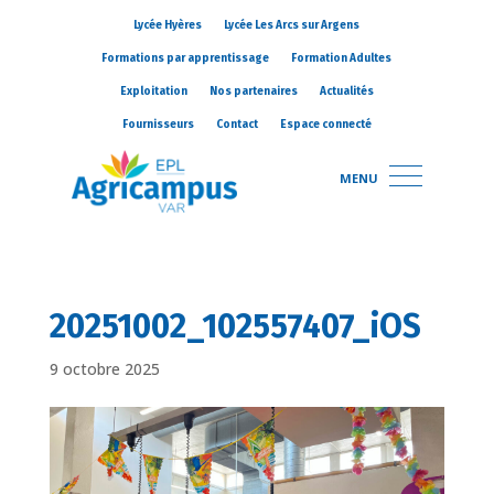
Lycée Hyères
Lycée Les Arcs sur Argens
Formations par apprentissage
Formation Adultes
Exploitation
Nos partenaires
Actualités
Fournisseurs
Contact
Espace connecté
MENU
20251002_102557407_iOS
9 octobre 2025