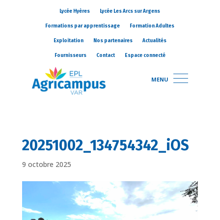
Lycée Hyères
Lycée Les Arcs sur Argens
Formations par apprentissage
Formation Adultes
Exploitation
Nos partenaires
Actualités
Fournisseurs
Contact
Espace connecté
MENU
20251002_134754342_iOS
9 octobre 2025