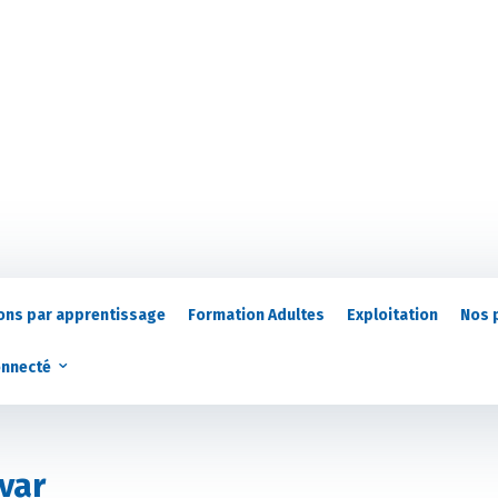
ons par apprentissage
Formation Adultes
Exploitation
Nos 
onnecté
var