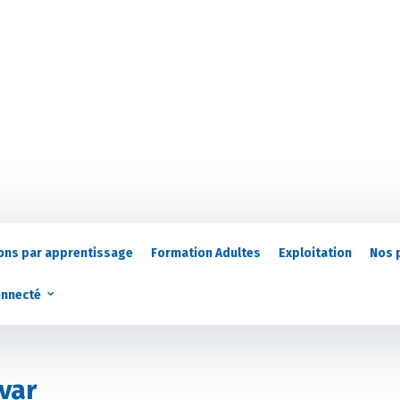
ons par apprentissage
Formation Adultes
Exploitation
Nos 
onnecté
var