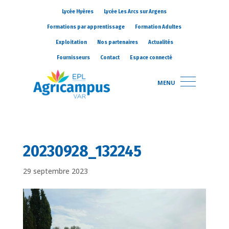
Lycée Hyères
Lycée Les Arcs sur Argens
Formations par apprentissage
Formation Adultes
Exploitation
Nos partenaires
Actualités
Fournisseurs
Contact
Espace connecté
MENU
20230928_132245
29 septembre 2023