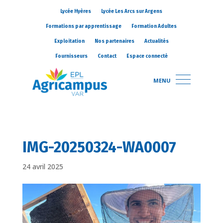
Lycée Hyères
Lycée Les Arcs sur Argens
Formations par apprentissage
Formation Adultes
Exploitation
Nos partenaires
Actualités
Fournisseurs
Contact
Espace connecté
MENU
IMG-20250324-WA0007
24 avril 2025