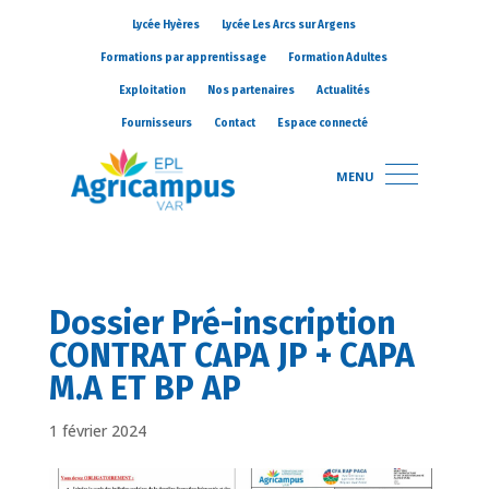
Lycée Hyères
Lycée Les Arcs sur Argens
Formations par apprentissage
Formation Adultes
Exploitation
Nos partenaires
Actualités
Fournisseurs
Contact
Espace connecté
MENU
Dossier Pré-inscription
CONTRAT CAPA JP + CAPA
M.A ET BP AP
1 février 2024