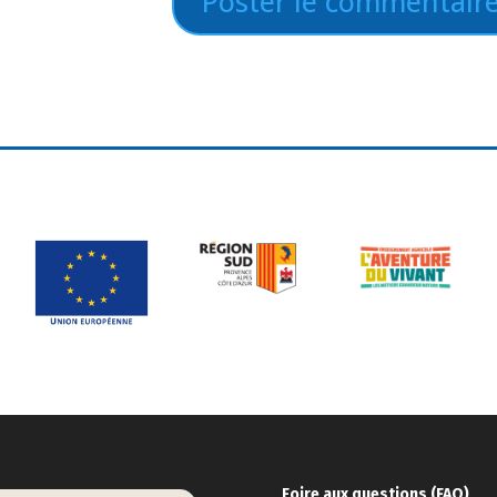
Foire aux ques
tions (FAQ)