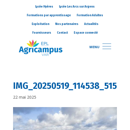
Lycée Hyères
Lycée Les Arcs sur Argens
Formations par apprentissage
Formation Adultes
Exploitation
Nos partenaires
Actualités
Fournisseurs
Contact
Espace connecté
MENU
IMG_20250519_114538_515
22 mai 2025