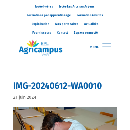
Lycée Hyères
Lycée Les Arcs sur Argens
Formations par apprentissage
Formation Adultes
Exploitation
Nos partenaires
Actualités
Fournisseurs
Contact
Espace connecté
MENU
IMG-20240612-WA0010
21 juin 2024