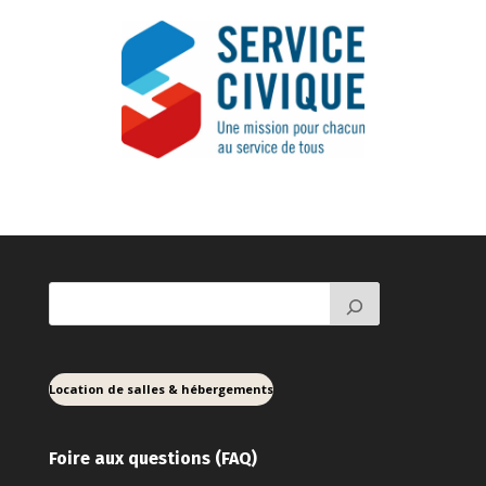
Location de salles & hébergements
Foire aux ques
tions (FAQ)