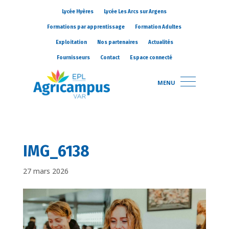
Lycée Hyères
Lycée Les Arcs sur Argens
Formations par apprentissage
Formation Adultes
Exploitation
Nos partenaires
Actualités
Fournisseurs
Contact
Espace connecté
MENU
IMG_6138
27 mars 2026