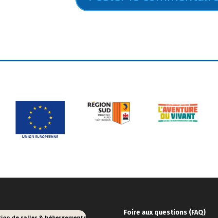
Foire aux ques
tions (FAQ)
tion de salles & hébergements