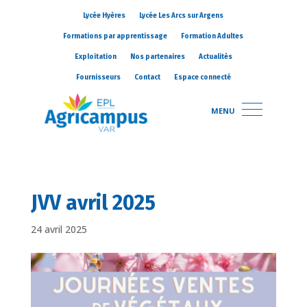
Lycée Hyères
Lycée Les Arcs sur Argens
Formations par apprentissage
Formation Adultes
Exploitation
Nos partenaires
Actualités
Fournisseurs
Contact
Espace connecté
MENU
JVV avril 2025
24 avril 2025