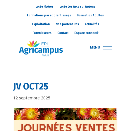
Lycée Hyères
Lycée Les Arcs sur Argens
Formations par apprentissage
Formation Adultes
Exploitation
Nos partenaires
Actualités
Fournisseurs
Contact
Espace connecté
MENU
JV OCT25
12 septembre 2025