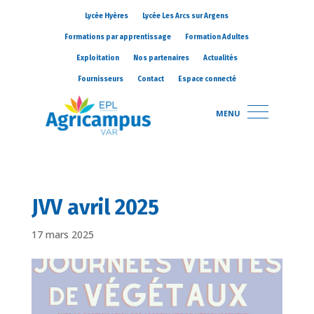
Lycée Hyères
Lycée Les Arcs sur Argens
Formations par apprentissage
Formation Adultes
Exploitation
Nos partenaires
Actualités
Fournisseurs
Contact
Espace connecté
MENU
JVV avril 2025
17 mars 2025