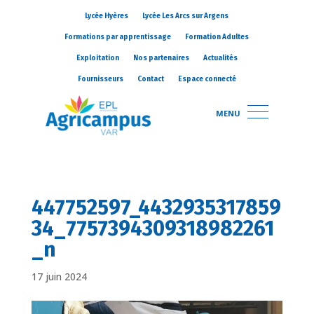
Lycée Hyères
Lycée Les Arcs sur Argens
Formations par apprentissage
Formation Adultes
Exploitation
Nos partenaires
Actualités
Fournisseurs
Contact
Espace connecté
MENU
447752597_4432935317859
34_7757394309318982261
_n
17 juin 2024