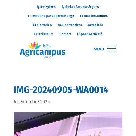
Lycée Hyères
Lycée Les Arcs sur Argens
Formations par apprentissage
Formation Adultes
Exploitation
Nos partenaires
Actualités
Fournisseurs
Contact
Espace connecté
MENU
IMG-20240905-WA0014
6 septembre 2024