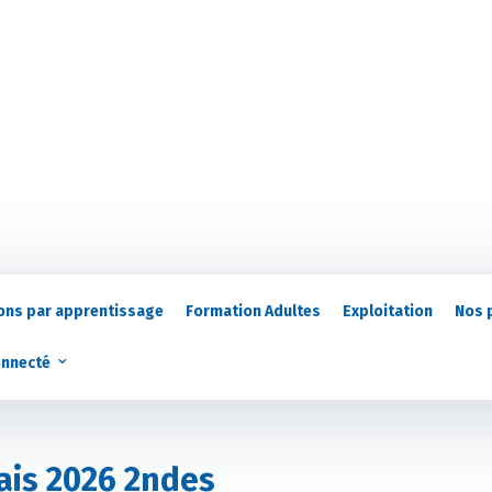
ons par apprentissage
Formation Adultes
Exploitation
Nos 
onnecté
̧ais 2026 2ndes