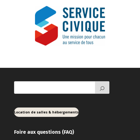
Location de salles & hébergements
Foire aux ques
tions (FAQ)