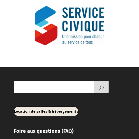
Location de salles & hébergements
Foire aux ques
tions (FAQ)