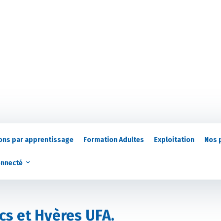
ons par apprentissage
Formation Adultes
Exploitation
Nos 
onnecté
s et Hyères UFA.