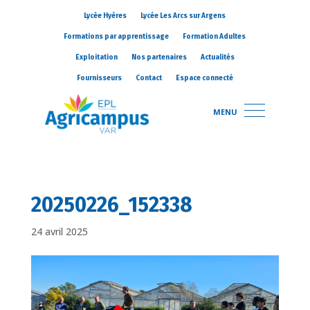
Lycée Hyères
Lycée Les Arcs sur Argens
Formations par apprentissage
Formation Adultes
Exploitation
Nos partenaires
Actualités
Fournisseurs
Contact
Espace connecté
MENU
20250226_152338
24 avril 2025