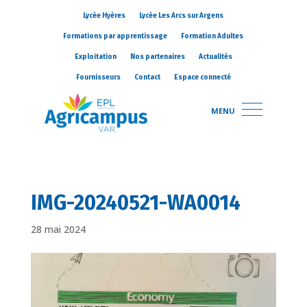
Lycée Hyères
Lycée Les Arcs sur Argens
Formations par apprentissage
Formation Adultes
Exploitation
Nos partenaires
Actualités
Fournisseurs
Contact
Espace connecté
MENU
IMG-20240521-WA0014
28 mai 2024