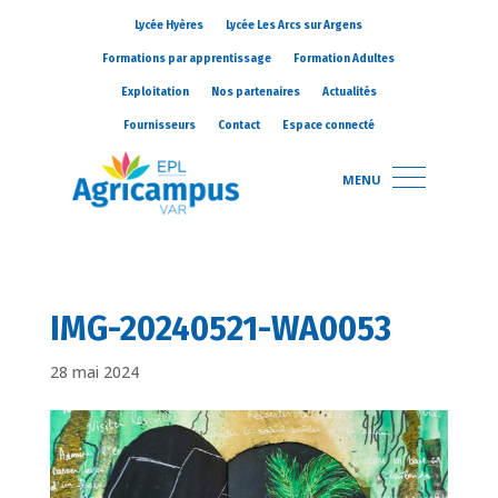
Lycée Hyères
Lycée Les Arcs sur Argens
Formations par apprentissage
Formation Adultes
Exploitation
Nos partenaires
Actualités
Fournisseurs
Contact
Espace connecté
MENU
IMG-20240521-WA0053
28 mai 2024