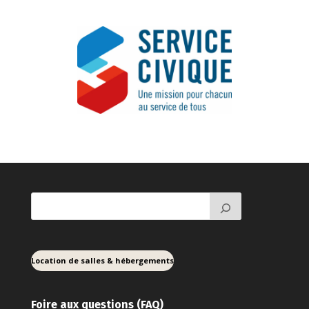
Location de salles & hébergements
Foire aux ques
tions (FAQ)